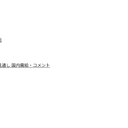
給
給見通し 国内需給・コメント