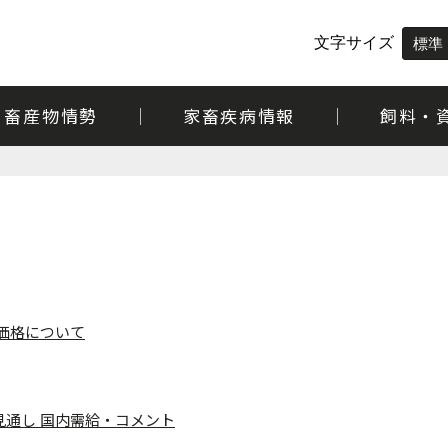
文字サイズ
標準
畜産物情勢
家畜疾病情報
飼料・
給価格について
給見通し 国内需給・コメント