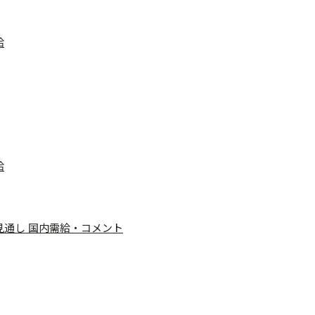
給
給
給見通し 国内需給・コメント