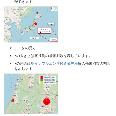
ができます。
データの見方
◔の大きさは渡り鳥の飛来羽数を表しています。
◔の割合は
鳥インフルエンザ検査優先種
毎の飛来羽数の割合
を示します。