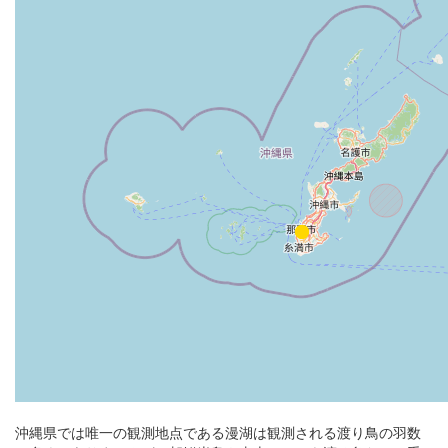
沖縄県では唯一の観測地点である漫湖は観測される渡り鳥の羽数