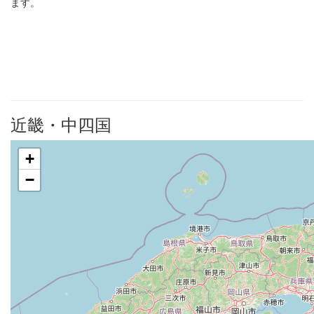
ます。
近畿・中四国
+
−