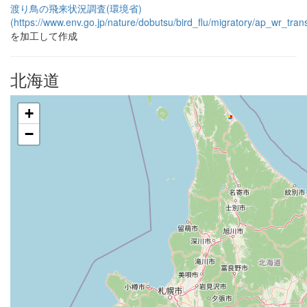
渡り鳥の飛来状況調査(環境省)
(https://www.env.go.jp/nature/dobutsu/bird_flu/migratory/ap_wr_trans
を加工して作成
北海道
+
−