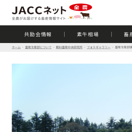
共励会情報
素牛相場
畜
ホーム
畜産生産部について
飼料畜産中央研究所
フォトギャラリー
畜産生産部