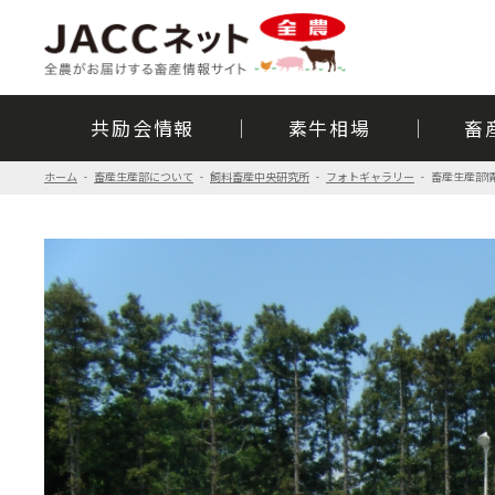
共励会情報
素牛相場
畜
ホーム
畜産生産部について
飼料畜産中央研究所
フォトギャラリー
畜産生産部