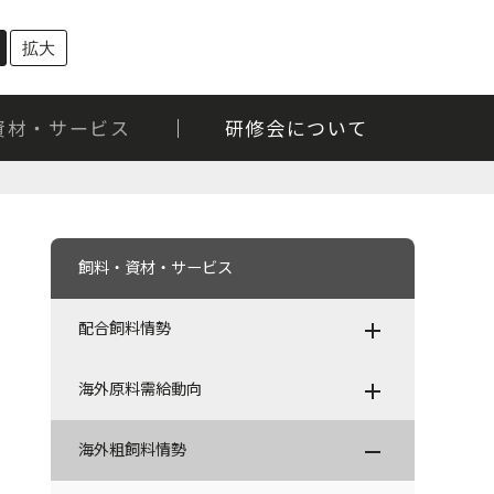
拡大
資材・サービス
研修会について
飼料・資材・サービス
配合飼料情勢
海外原料需給動向
配合飼料情勢
海外粗飼料情勢
バックナンバー一覧
海外原料需給動向